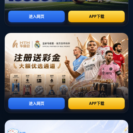
的无球跑位使对手难以准确预判防守策略。穆雷显然注意到
了这一点，因此，他在采访中强调要加大对布克的压迫感，
以此打乱太阳的整体节奏。
### **穆雷的防守策略：体型和压力的结合**
要限制布克的表现，**身体对抗**将成为重要的防守工具。
穆雷的体型与速度相比布克并不逊色，他完全有能力在一对
一时造成干扰。此外，穆雷在防守端的韧性和耐力，也为掘
金应对太阳提供了宝贵的武器。
过去几个赛季我们也不难发现，面对像布克这样全能型得分