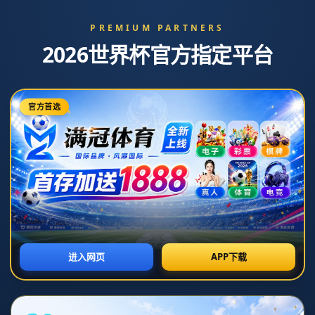
NEWS
新闻中心
穆雷：最近兩場碰上時布克瘋狂拿下52分 我就想讓他過得
不那麼舒服.
2026-07-07T10:34:31+08:00
浏览次数：