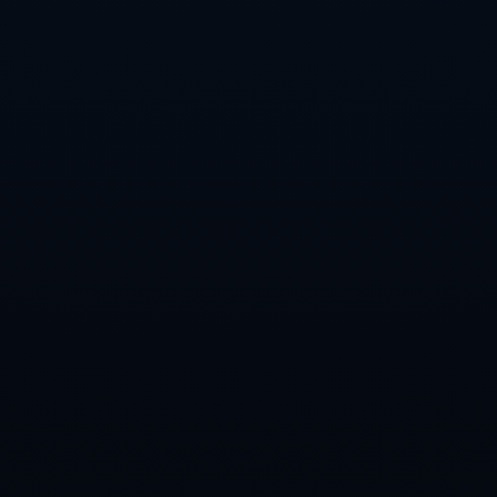
队如何在竞争中谋求优势、发挥个性、克服困难，则是每场
比赛的核心魅力所在。期待未来的比赛中，各队能继续带给
我们更多精彩瞬间与激动人心的比赛过程。
上一篇：官方：布倫特福德隊長揚森今夏離隊！.
下一篇：意甲第4輪國際米蘭3-1克雷莫納 巴雷拉淩空斬
勞塔羅科雷亞破門.