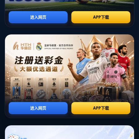
然而，比赛并不只有进攻亮点。一场**平局**也少不了防守
方面的较量。马赛成功防守住了巴黎圣日耳曼的多次进攻，
特别是在殿后的稳固防线，让大巴黎的锋线感受到如临大敌
的压力。**马赛门将的出色发挥和后防线的协同作战**，是
家乡球队能够逼平强大对手的重要原因。