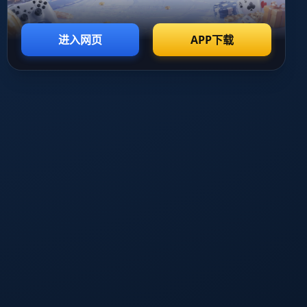
您所在的位置是：
首页
>
新闻中心
賽季必受傷.
次数：
返回列表
**
，天赋与伤病有时却如同硬币的两面，总令人唏
人”的称号不胫而走。他的职业生涯因加盟皇家马
。他究竟是谁？他为何总是受伤？本文试图解开这
顶尖级别。**伤病，往往成为横亘在皇马球员与
度比拼的球员来说，他们往往因环境适应和身体透
是近年来某些明星球员频遭伤病困扰，更让人质疑
**。这位球员曾在英超赛场意气风发，但在登陆西
坛的金球奖候选级球员，他身披的7号战袍却成了