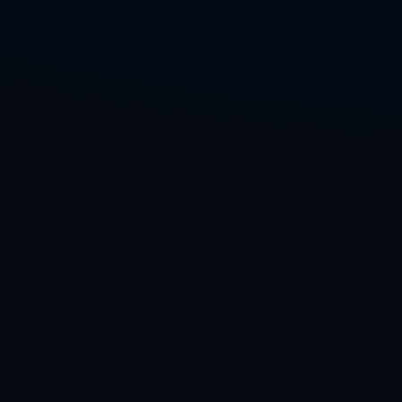
### 
近年来
了数据
理、身
### 结
足坛“
问题缩
旧铭记
上一篇
下一篇