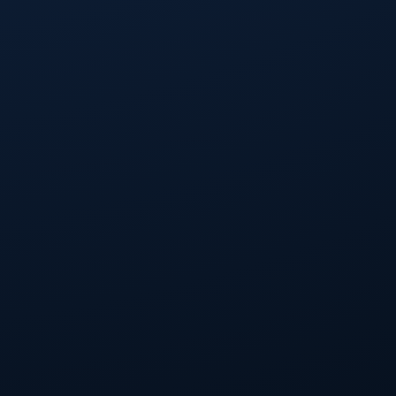
员接连受伤？**受伤并非偶然，而是多种因素的