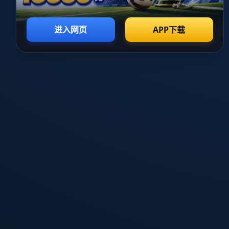
NEWS
新闻中心
公司动态
常见问题
**足坛
在绿茵
嘘。今
德里更
些问题
### 
作为世
巅峰表
支而成
皇马的
一位经
甲后却
急需释