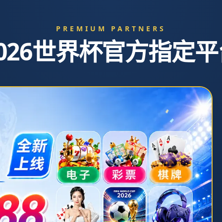
首页
关于我们
产品展示
新闻中心