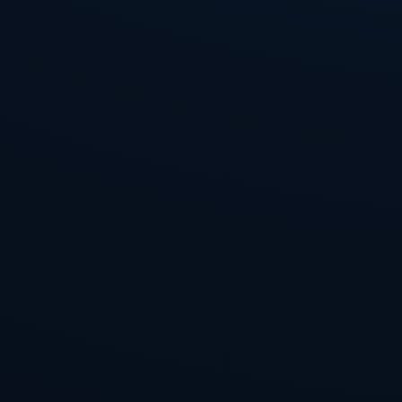
1. *
对于加
不可避
适应比
2. *
现代足
显脆弱
3. **