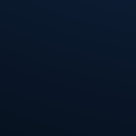
### 
我们既
叠加。*