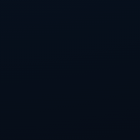
球迷、媒体和俱乐部高层的共同期望，对球员的心
上，他们的不自信和心理压力反而进一步加剧了身
一个痛心的先例。作为2007年金球奖得主的巴西
业生涯迅速滑坡。“玻璃人”之名虽令他黯然，但