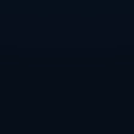
马本身就是一份荣誉，但与此同时，也是一份巨大的心理压力。
不小的负荷。这一问题同样出现在其他被称为“玻璃人”的球员身
的恶化。
其他“玻璃人”的案例分析
扎尔并非“玻璃人”名册中的唯一名字。**前皇马中锋卡卡**就是
他在加盟皇马的第二个赛季便因多次膝盖手术陷入漫长的低谷，职