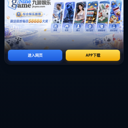
作為今夏新援之一，京多安的加盟被認為是巴薩新賽季的重
要補充。然而，隨著京多安年齡的增長，巴薩選擇了一份
*「短期加績效」*的合同——不同於過去豪門習慣長期綁定
主力球星的做法，這份為期兩年的合同，明顯帶有性能和彈
性結構。
這份合同不僅確保巴薩在球員狀態下滑時能迅速調整策略，
還將主動權掌握在球隊手中。合同中內嵌的獎金方案，例如
球隊成績達標、個人成就獲獎等附加條件，將薪資開支與團
隊目標緊密結合，避免了爆發高額支出的風險。
#### **案例分析：巴薩的經費管理理念對比曼城和巴黎**
與*巴薩的精打細算*相比，一些財力雄厚的球隊似乎更願意
無限制地開銷現金。以巴黎聖日耳曼（PSG）為例，他們在
姆巴佩的續約中設置了高額簽約費和天價薪資，這使得球隊
不得不削減其他位置的引援能力。而曼城則通過擁有廣泛的
球員輪換陣容來支持財務靈活性，實現了多年的穩定成功。
巴薩的聰明合同策略，雖然短期內也要求球員付出更多努力
來爭取額外回報，但這種做法在財務穩健性與競技穩定性之
間找到了平衡點。同時，它也體現出球隊在財政拮据的條件
下，仍能通過精準設計合同來吸引高水平球員的能力。
#### **維護經費不只是節流，更是一種競爭策略**
巴薩對拉菲尼亞和京多安的合同設計，既展現了俱樂部對球