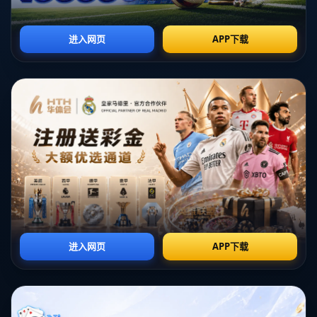
### 聰明的合同設計彰顯巴薩管理策略
*近兩年，巴薩在市場收購和球員合同設計上變得更加謹慎
且策略化*，特別是在2022-2023賽季財務危機的背景下，
球隊在轉會和薪資管理方面顯得更加精打細算。針對球隊的
核心球員拉菲尼亞和新引進的京多安，巴薩採取了特殊的合
同設計，確保球隊能有效降低財務風險，同時保持陣容的深
度與穩定性。
#### **針對拉菲尼亞的合同策略：表現掛鈎減少支出壓力**
拉菲尼亞於2022年從利茲聯加入巴薩，但其合同條款深藏
多種表現獎金標準。例如，球隊除了為這位巴西邊鋒設定了
基本年薪之外，還加入了嚴格的附加條款——包括出場次
數、進球數以及助攻數等績效指標。這意味著只有在滿足一
系列表現要求的情況下，他的年薪和獎金才會攀至更高。*
這樣的安排不僅能激發球員主動提升表現，還有效避免了固
定高薪帶來的長期財務壓力。*
更有趣的是，拉菲尼亞的合同還規劃了違約金條款，使巴薩
在必要時有足夠的解約空間。同時，違約金的增設也給球會
提供了防禦其他豪門挖角的緩衝。
#### **京多安合同：短期+績效讓球隊更具靈活性**