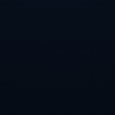
在這場關鍵比賽中，老鷹隊展現的不僅僅是陣容實力的優