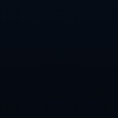
勢，更是籃球哲學的極致體現。他們以**全面球員為核心的
比賽策略，以及球星間的高效配合**最終壓倒尼克斯，成功
晉級下一輪。此役過後，老鷹隊勢必會成為季後賽之路上的
強勁對手，繼續向著總冠軍邁進。
上一篇：麥克托米奈：五歲起就知道為曼聯效力要永不
言敗！.
下一篇：世界杯失敗陣容之一！弗裏克確認暫不召穆勒