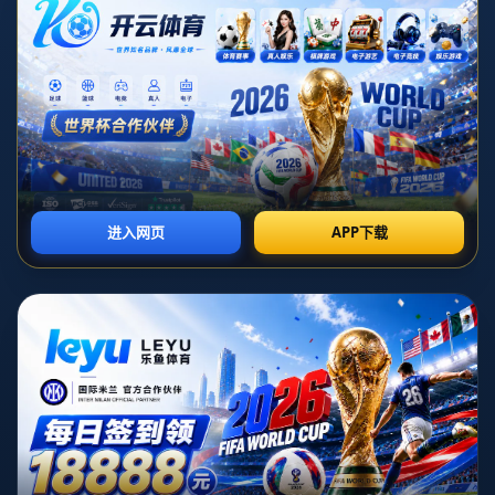
返回列表
**楊砍下22分5助攻11籃板，傑倫約翰遜貢獻21分15籃板7
助攻，唐斯斬獲19分19籃板5助攻，老鷹隊成功淘汰尼克斯
**
在籃球這項充滿激情與對抗的運動中，瞬息萬變的賽場永遠
沒有固定的劇本，而**老鷹隊對陣尼克斯的比賽**更是上演
了一場充滿戲劇性的經典對決——最終，憑藉楊、傑倫·約
翰遜與唐斯的全面發揮，老鷹隊不僅成功掌控局勢，更將紐
約帥氣進軍季後賽的夢想擊碎。
### **核心三人組成就勝利方程式**
此役，**崔楊（Trae Young）**再次展現了他作為老鷹頭牌
球星的實力和價值。他全場貢獻**22分、5次助攻以及11個
籃板**，尤其是在關鍵時刻的判斷與組織能力，穩住了球隊
的進攻節奏。楊的表現無疑體現了一名頂尖控球後衛的價
值，他不僅在進攻端持續施壓，更通過籃板幫助球隊多次形
成二次進攻機會。
相比之下，**傑倫·約翰遜（Jalen Johnson）**本場的全面
數據更顯驚艷——**21分、15個籃板、7次助攻**的表現讓
他成為場上的關鍵拼圖。不論是防守中的搶板機會，還是進