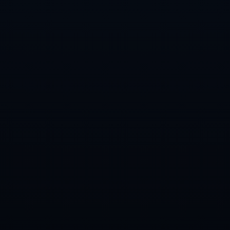
鼎娱乐下载
|
0755-7486302} 邮 箱：admin@zh-qn-wendingapp.com
ght 2024
问鼎娱乐官网 -问鼎游戏下载APP - 平台注册登录-wending
All 