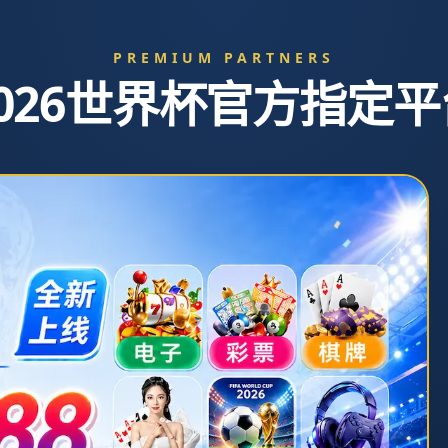
首页
关于我们
产品展示
新闻中心