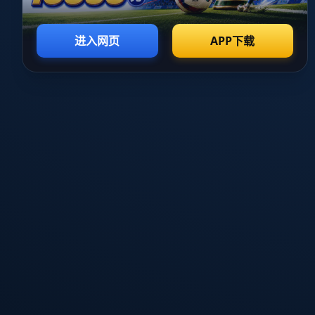
NEWS
新闻中心
公司动态
常见问题
**A-
在NB
為若能
文將探
**健康
NBA
身體狀
因此，
**背靠
背靠背
會增加
在季後
**案例