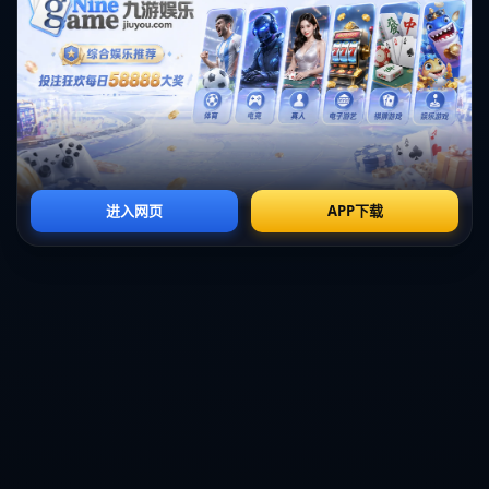
**案例分析：一场决定性的表现**
在某场关键对决中，菲利普斯的表现尤为突出。比赛的前半
场，他多次通过**精准的长传**打破对方防线，使得球队的
进攻更加流畅。下半场，当对手尝试反扑时，他在中场的**
拦截与抢断**有效地遏制了对方的进攻节奏。最终，凭借他
的多面表现，球队以微弱的优势取胜。这样的表现不仅赢得
了媒体的普遍赞誉，也巩固了他在首发阵容中的位置。
**索尔斯克亚的信任**
索尔斯克亚作为教练，**对球员发展的敏锐眼光**是众所周
知的。在谈到菲利普斯时，他曾提到：“他的表现在我看来
并不令人惊讶。”索帅对菲利普斯的信任不仅体现在赛后的
称赞中，更在于每场比赛给予他的出场时间与战术重任中。
**总结**
菲利普斯的崛起不仅仅是偶然，而是他自身实力与教练信任
的结合。他的全面性让他成为球队中举足轻重的一员，也让
我们对他的未来充满期待。在索尔斯克亚的指导下，菲利普
斯的进步彰显了一名**全面中场**在现代足球中的无尽潜
力。他自信、冷静、技术全面，为球队带来了无限的可能
性。