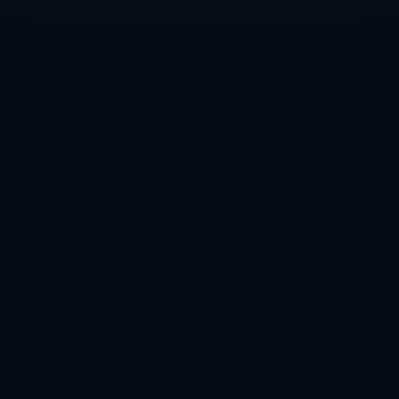
值得注意的是，有消息指出**沃克与帕瓦尔之间的互换**并不在
支球队带来实力和位置上的补充，但实际操作中的复杂程度远超
同，并且帕瓦尔在拜仁的作用远不是简单的右后卫替补那么简单
放手。同时，财政和合同等因素也让这样的交易显得困难重重。
例分析**：在2019年，穆里尼奥执教曼联期间，曾试图尝试类似
阵容协调难度让这一计划最终无疾而终。这说明，在顶级联赛中
题而悬而未决。
看，沃克的加盟意愿以及可能的谈判结果为大家留下了众多遐想
下赛季的欧洲足球格局产生重要影响。**豪门球队想要在未来赛
后都是精心策划的结果**。我们将持续关注沃克的动向以及拜仁
：內馬爾是否不再為巴西隊效力？.
：足球史上十大球王排名一覽.