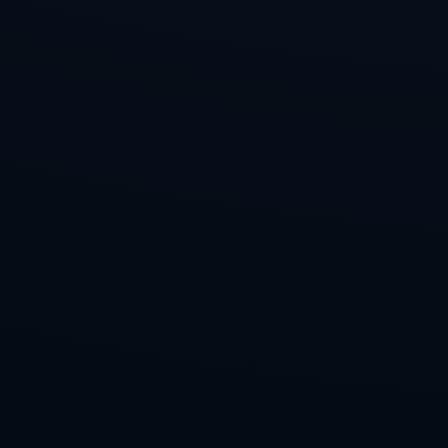
**下
球化的
沃克本