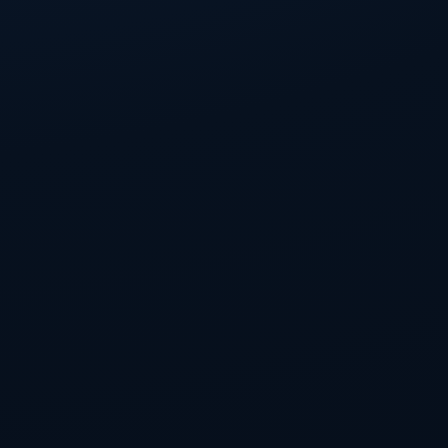
赛场。在过去的几个赛季中，他一直是曼城的关键
同样是一支**豪门球队**，但拜仁的吸引力在
绝佳的平台，让他可以在职业生涯的黄金期继续实