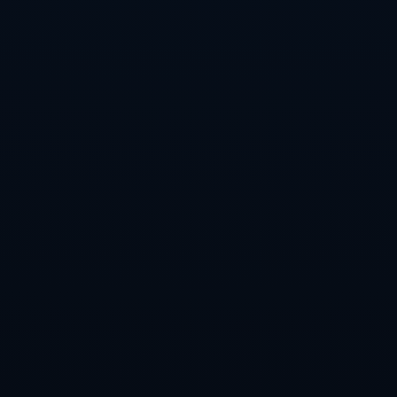
周东京的谈判**成为此次转会的重要节点。拜仁高层计划在东京与
今天，诸如东京这样中立而又充满商业机遇的地点，成为大牌俱
人职业生涯的转折，也是拜仁今夏转会运作的关键一环。