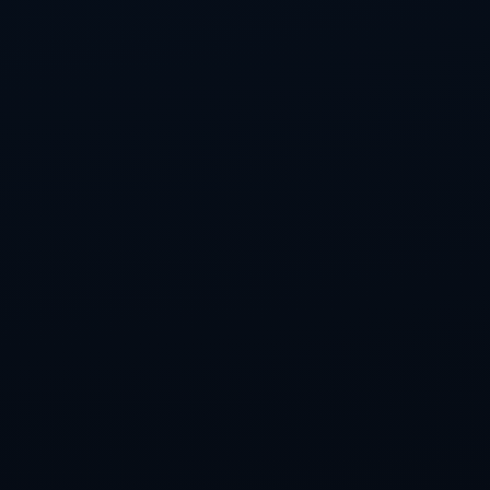
沃克及其经纪人会面，商讨具体的转会细节。在全
乐部进行重要谈判的首选之一。这次谈判不仅关乎