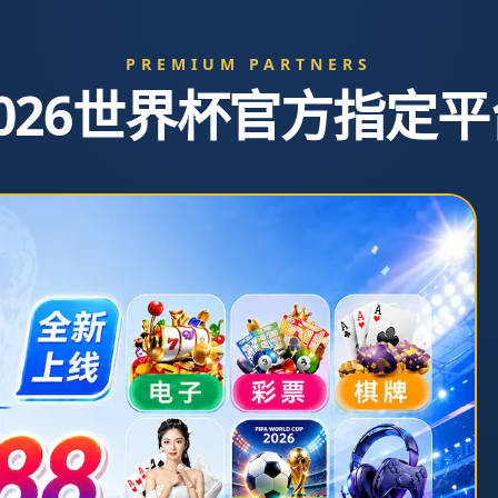
首页
关于我们
产品展示
新闻中心