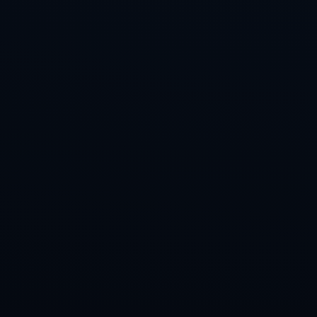
然而，
上给两
能力不
愿轻易
**案
和团队
细节问
综合来
都会对
判的背
上一篇
下一篇