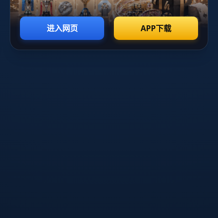
沃克表達加盟拜仁意願！下周東京談判！和帕
2026-07-07T10:34:31+08:00
浏览
克加盟拜仁的决心：下周与东京谈判，不太可能与帕瓦尔互换的内幕*