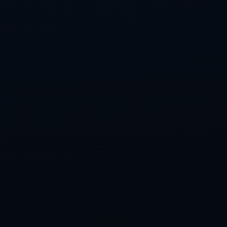
拜仁的计划之中。尽管这样的交换似乎可以在纸面
想象。首先，二者在战术体系中扮演的角色和适应
，他的战术多样性和在关键比赛中的表现使拜仁不
的球员互换以引进更合适的球员，但复杂的合同条款
，哪怕是看似合理的球员互换，也常常因为太多的
空间。但可以肯定的是，这次转会无论是否成功，
季继续保持竞争力，合理引援是关键，而每一次谈
的最终决定。