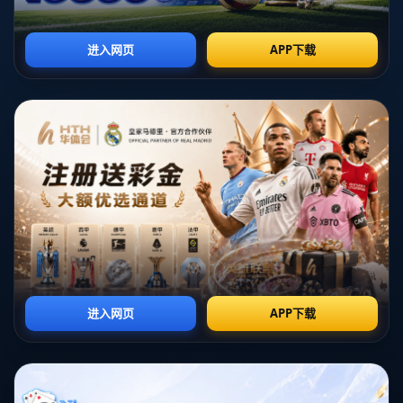
了浙江队最重要的得分手。
### **埃沃洛破门：稳定表现巩固优势**
随着比赛的进行，浙江队在一次反击中扩大比分。下半场第
65分钟，埃沃洛在禁区外接球后果断起脚射门，皮球划过一
道完美的弧线直挂死角。这粒进球不仅点燃了现场球迷的激
情，更彻底击垮了广州队的士气。
埃沃洛在本赛季一直维持着**稳定而可靠的表现**。作为浙
江队的重要一员，他不仅在进攻端贡献关键进球，还在比赛
中多次策应和牵制对手，成为了队内不可或缺的核心球员。
### **广州队的难题：防守漏洞依旧明显**
相比浙江队的高效发挥，广州队本场比赛的问题暴露无遗。
首先，他们的后防明显缺乏稳定性，屡次被浙江队利用空档
打出有威胁的进攻。此外，中场球员在拦截与组织进攻中表
现乏力，难以形成有效的防守屏障，这直接导致了3球失利
的惨痛结果。
值得注意的是，广州队在最近几轮比赛中的表现始终不尽如
人意。防守漏洞是其最大问题，而在前锋线缺乏高效得分点
也让他们无法在进攻端建立优势。这场惨败让球队的保级形
势变得更加严峻。
### **浙江队的崛起：稳定发挥铸就佳绩**