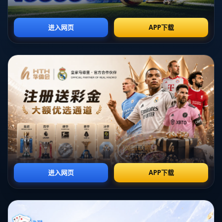
普拉斯是谁？这位年轻的**足球新星**，凭借其出色的技术
和场上敏锐的洞察力，迅速在足球圈崭露头角。他在风度与
速度之间的完美平衡，使其成为各大豪门争相“抢购”的对
象。对于霍芬海姆来说，引入这样一位多才多艺的球员，无
疑是俱乐部在未来赛季冲击更高荣誉的重要一步。
仔细分析这次转会，**霍芬海姆**的意图非常明确。他们不
仅希望通过引进普拉斯提升球队的整体实力，还寄望于他能
在未来增值。这种策略在现代足坛屡试不爽。几个赛季前，
尼斯队通过培养并出售年轻天才成功赚得不菲收入的案例就
是明证。
毫无疑问，普拉斯的加盟费用也引起了各界的讨论。1100
万至1200万欧元的*数额*虽然不算是天价，但对于一名还未
完全兑现潜力的年轻球员来说，足以彰显其在俱乐部心中的
重量。通常，这样的投资还伴随着一定的**附加费用**，这
些条款往往根据球员的表现、球队成绩甚至市场变化而定。