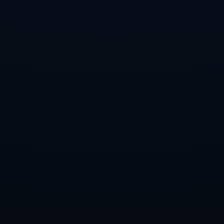
此外，霍芬海姆通过这次交易，还希望增强其在国际足坛的
影响力。近年来，德甲的竞争日益激烈，中小球会想要脱颖
而出，必须在球员市场上尽早布局，抢占先机。
普拉斯的加盟无疑为霍芬海姆的球迷带来了新的希望。他能
否在新赛季中兑现其潜力，并助力球队实现更高目标，值得
我们共同期待。通过这笔智能且前瞻性的投资，霍芬海姆不
仅稳定了自己在德甲的地位，也为未来几年的竞争打下坚实
基础。
此次转会为其他俱乐部树立了一个典范：*合理的投资*、长
远的战略眼光以及对年轻球员的重视，皆能为一支球队带来