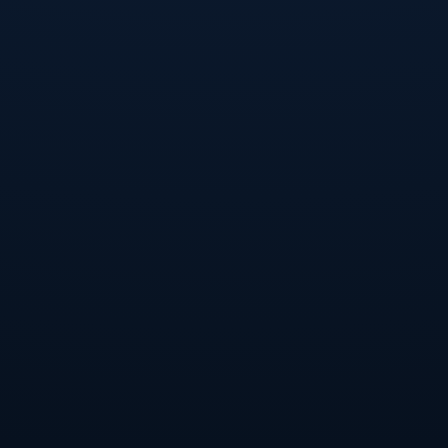
资金曲线与风险阈值
投注想要“轻松”，关键是提前制定资金曲线，否则一次失误
就会放大心理压力。常见的做法是将本金拆分成固定单元，
例如设定每次下注不超过总资金的5%，在连续亏损三次后
自动暂停，确保自己离场的速度快过情绪反噬速度。实践
中，将凯利公式简化使用是一条稳妥路径：根据计算得出的
凯利值取其一半或三分之一，再与赔率和置信度匹配，可避
免过度进攻式下注。永远要把资金视作球员体能，只有合理
分配才能撑完整个赛程。
洞察盘口背后的心理战
世界杯是典型的情绪市场，热门球队往往在舆论加持下出现
“高估值”，让人误以为稳赢。判断是否存在价值投注
（Value Bet）可以参考四个维度：球队状态、战术匹配、
临场吹罚倾向、地理气候。譬如2018年克罗地亚对英格兰
时，主流观点认为英格兰青春风暴具备优势，但若对比二者
控球时纵深转换效率，就会发现克罗地亚中场在空间利用上
更胜一筹，因此选择克罗地亚受让甚至平局方向反而更具价