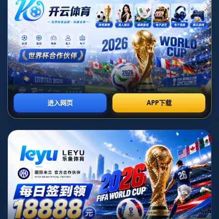
世界杯下注投注技巧：轻松掌握秘诀
世界杯期间的信息洪流往往让人眼花缭乱，而“轻松掌握秘
诀”的核心在于将复杂的投注决策分解为可控步骤，让资金
管理、数据解析与心理策略形成自洽体系。许多玩家在兴奋
氛围中忽略了基本盘面的风险信号，导致选项与赔率匹配失
衡，因此首先要明确每一次下注都是概率与价值的权衡，而
不是对足球情怀的投票。