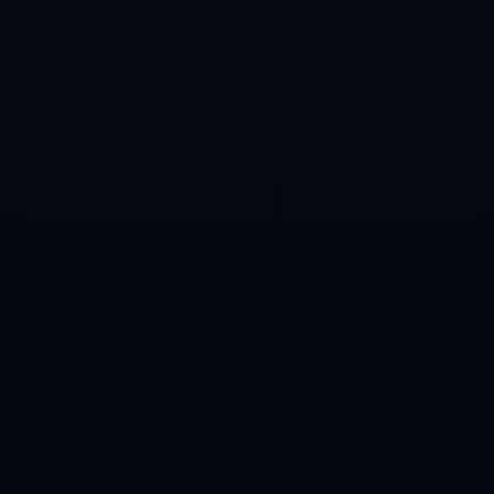
上一篇：世界杯投注新手入门必看攻略
下一篇：2026世界杯预测：主办国主场优势解读