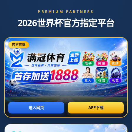
NEWS
新闻中心
世界杯下注投注技巧：轻松掌握秘诀
2026-07-07T10:34:31+08:00
浏览次数：
返回列表