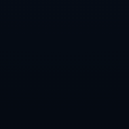
当这一流程形成习惯，就算偶遇冷门也能在长期中保持稳定
收益，真正做到心态与收益并驾齐驱。