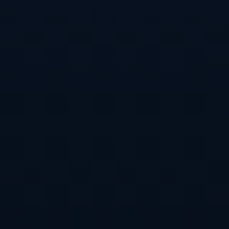
值。识别情绪溢价就像调音，找准市场过度偏向的一端进行
对冲，才能在赔率波动中保持冷静。
数据与直觉的平衡
“轻松掌握秘诀”不仅仅是数据堆砌，主观判断与客观模型需
要互补。利用历史交锋、球员风格和战术指向，可以帮助构
建对具体场景的画面感；而一旦遇到模型输出与直觉相悖
时，正确做法是回溯模型输入是否失真。比如场均射门数并
不能完全反映威胁等级，需要与射门位置热力图结合；有些
球队在面对密集防守时更倾向远射，进球概率自然下降。结
合视频观看关键战术片段，可以更好地理解数字背后的真实
含义，使下注决策更加立体。
案例分析：小组赛冷门的价值捕捉
以2022年阿根廷对沙特的比赛为例，赛前大多数玩家将焦
点集中在世界排名与球星数量上，但若提前研读沙特在亚洲
区预选赛的防守数据，会发现其整体移动速度与退防纪律极
强。再结合阿根廷此前热身赛中对高位逼抢的适应问题，就
可以推断出“传统强队首战调整慢”的隐忧。对于风险偏好者
而言，选择沙特受让或阿根廷小胜即是对信息“错位估值”的
利用。尽管冷门难以完全预测，却提示我们：冷静梳理信息
源、识别偏差，是提升胜率的根本。