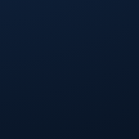
”。在世界杯这样节奏密集 情绪波动巨大的赛事环
晰的 总预算 这一预算必须建立在 可承受亏损 不
上再细分为单场下注额度 通常控制在总预算的2到
以采用固定注额或阶梯注额 等较为保守的方式 而
内部消息” 被推荐前往一个界面华丽 新用户赠金