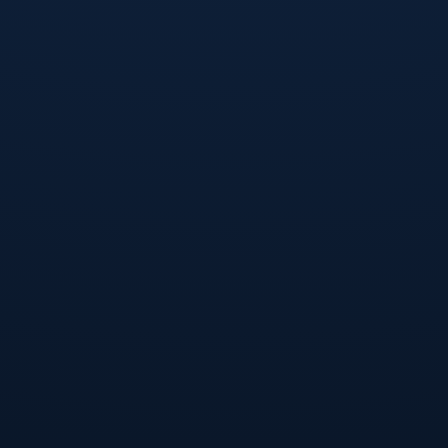
台足够安全 如果资金管理一塌糊涂 账号余额同样可能“安全归零
使用 科学的资金管理策略 尤其关键。较为稳妥的做法是设定一个清
活 的前提下 常见建议是 不超过可支配收入的一小部分 在此基础
 避免因一两场比赛就大幅波动整体资金。为了进一步降低风险 可
免无止境加注追损 等高风险策略。
析 盲目逐利如何放大安全风险
界大赛期间 曾出现过这样典型案例 某玩家在社交媒体上看到所谓“