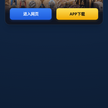
角度看 资金保障可以理解为三层防线 充值安全 账户安全 提款
银行卡 正规电子钱包或具有风控系统的第三方支付工具 避免通过
出现纠纷往往难以举证。账户安全的关键在于 身份核验和登录保护
并避免在公共WiFi或他人设备上登录账号。提款安全则主要看平台
略显繁琐 却是防范洗钱与盗提的必要手段 同时也为玩家资金的
资金管理比中奖更重要