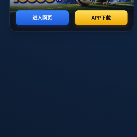
从个人
如主流
式一旦
等功能 
程虽然
合理的