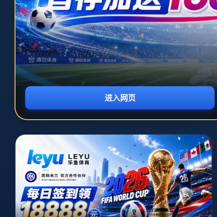
常见问题
202
当全球
忽略了
账号被
好自己
确定核
围绕“2
句话说
划系统
“安全
选择平
在20
面交叉
监管机
及两步
风险传
台的可
资金保