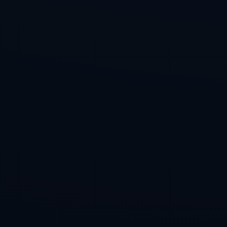
从安全
额存取
收割而搭
构成了
将安全