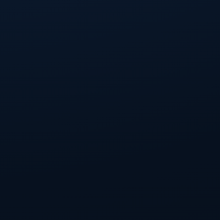
步加大投入 在淘汰赛前后充值累计已达数万元。最
需补充材料审核”为由反复拖延 之后平台直接关闭
明 即便短期体验看似正常 缺乏监管与资金隔离保
26世界杯期间 各类假冒客服 钓鱼网站与恶意
份证 银行卡号或短信验证码 不仅游戏账户资金可能
 建议在三个方面保持高度警惕 只从官方网站或权威
生人透露短信验证码与银行卡信息。同时 可考虑为