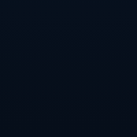
峰期尤为突出。
案例分析：兼顾策略与风险管理
用户C在2018年世界杯
通过海外平台投注，得益于实时数据和盘口深度，在德国对