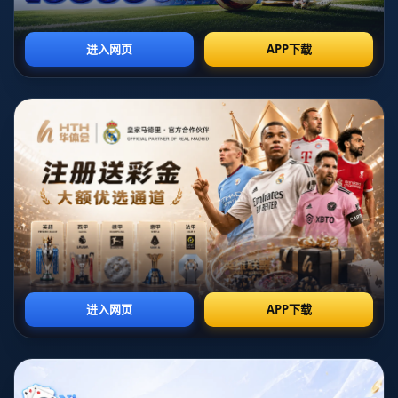
一旦国家加大对未获批境外博彩的整治力度，用户账户及资
金可能受到影响。