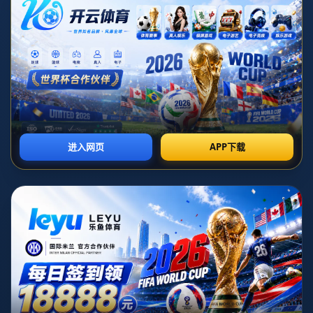
世界杯投注平台海外与本地平台的优劣比较
作为全球体育迷最热切期盼的赛事，世界杯不仅点燃了观赛
热情，也让各类投注平台成为焦点。随着跨境支付和数字监
管的变化，球迷越来越关心海外平台与本地平台的差异：哪
里更安全，哪种玩法更丰富，是否有法律风险，交易体验是
否稳定？以下分析将聚焦这些关键问题，帮助读者梳理两类
平台的核心价值和潜在局限，特别是如何在合法合规基础上
提升投注决策质量。
海外平台：流动性强、数据丰富，但合规门槛高
海外世
界杯投注平台通常依托成熟的博彩市场，提供广泛盘口、实
时赔率和多语种支持。得益于与欧洲盘口商合作，它们能够
快速响应比分和伤停信息，部分平台甚至借助算法模型提供
即时赔率校正。用户体验层面，海外平台的UI/UX设计更强
调数据可视化，提供历史盘路、Bet Builder等进阶玩法。以
英国马恩岛持牌平台A为例，当地严格监管促使其在赔付
率、KYC流程、反洗钱机制上设定高标准，保障资金安全。
这种高标准对中国内地用户也意味着
更复杂的跨境验证和资
金转移环节
。海外平台在国内缺乏正式支付通道，需依赖虚
拟钱包或数字货币，长期看存在汇兑风险与政策不确定性；