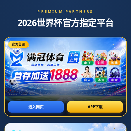
NEWS
新闻中心
世界杯投注平台：海外与本地平台的优劣比较
2026-07-07T10:34:31+08:00
浏览次数：
返回列表