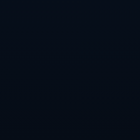
阵墨西哥的赛事中提前察觉赔率异常，于开赛前15分钟按滚
盘策略加注，实现高额回报；但其后因平台调整结算政策，
提现等待超过10个工作日，同时面临汇率损失。相比之下，
用户D选择本地官方合作平台，虽然赔率较保守、串关限制
多，但在法国夺冠投注中获得稳定收益，且奖金自动入账至
国内银行账户，避免了合规风险。两者对比显示：海外平台
适合具备信息分析和风险承受能力的资深玩家，本地平台则
更契合注重法务保障的稳健型用户。