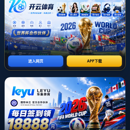
返回列表
**前言**
在意甲第4轮比赛中，国际米兰以3-1击败克雷莫纳，展示了
强大的实力和卓越的战术安排。这场比赛不仅让球迷大饱眼
福，也让国际米兰在积分榜上站稳了脚跟。这场胜利的重要
性不言而喻，本文将深入分析这场比赛，以揭示其背后的成
功因素以及对联赛的潜在影响。
**比赛回顾：技术与意志的完美结合**
**巴雷拉**在这场比赛中表现出色，他的**凌空抽射**帮助国
际米兰打破僵局。这一进球不仅展现了他的技术能力，也凸
显了球队的整体配合。整场比赛，国际米兰通过高效的传球
和灵活的跑动不断向对手施压，使得克雷莫纳难以形成有效
的反击。
而**劳塔罗**和**科雷亚**的进球则进一步巩固了国际米兰的
胜局，尤其是劳塔罗，他不仅仅是一个出色的得分手，更是
比赛节奏的掌控者。他在前场的灵动跑位和敏锐洞察力，为
球队创造了多次绝佳机会。