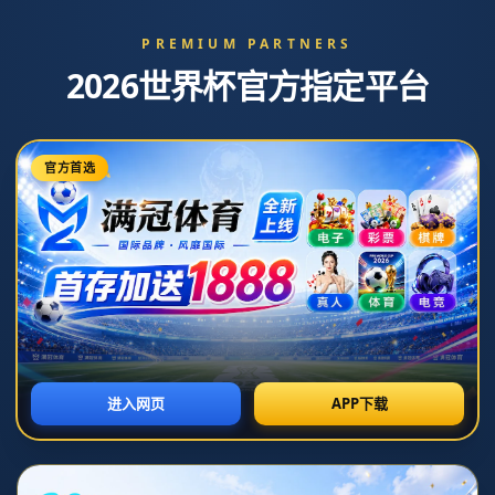
NEWS
新闻中心
EFL官網：維岡競技3次拖欠球員薪資＋違反其他相關規定
被罰扣3分.
2026-07-07T10:34:31+08:00
浏览次数：