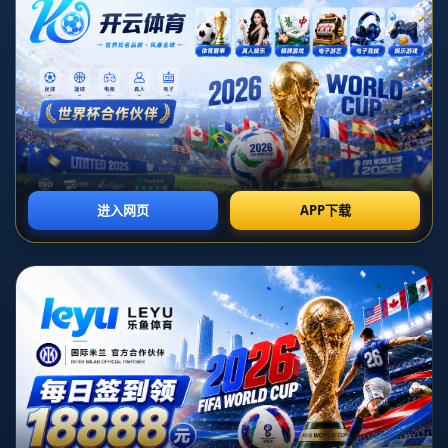
返回列表
**EFL处罚：维冈竞技因三次拖欠球员工资被扣3分**