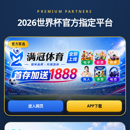
NEWS
新闻中心
曼聯隊史最大苦主！薩拉赫連續6戰打破曼聯大門！超越名
宿福勒加冕利物浦英超射手王！.
2026-07-07T10:34:31+08:00
浏览次数：