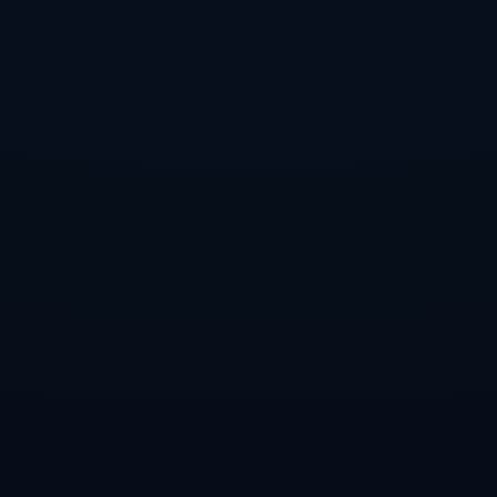
在探討球員為何在短期內集中受傷時，我們必須考慮所有可
能的因素，包括訓練強度、賽程安排以及個體體質。本賽季
以來，各大聯賽和歐洲賽事的賽程異常緊湊，給球員的身體
帶來了極大的壓力。加之現代足球對抗強度的增加，球員面
臨的受傷風險也在上升。根據一些專家分析，**過度的賽事
壓力和不充分的恢復時間可能是此次集中受傷的主要原因
**。
### 案例分析：其他類似情況
歷史上，其他球隊也曾遭遇集體傷病潮。譬如2013年的AC
米蘭，在同一賽季有多名關鍵球員因傷缺陣，導致球隊戰績
不佳。這樣的案例提醒我們，球隊的輪換策略和醫療團隊的
預防措施是至關重要的。即使有世界級的球員，缺乏有效的
管理仍可能導致不必要的損失。