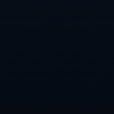
### 預防未來傷病的策略
從這次事件中，*皇馬以及其他球隊都需要重新審視自己的
球員健康管理策略*。增加球員恢復時間和探索高效的訓練
方法將變得尤為重要。同時，球隊醫療團隊需要引入更多科
學手段來監控球員身體狀況，早期識別風險，從而制定針對
性的預防方案。
總之，此次皇家馬德里三位球員集中的受傷事件，對所有足
球俱樂部都提出了新的挑戰和思考。只有在管理和策略上不
斷優化，才能在激烈的競爭中立於不敗之地。