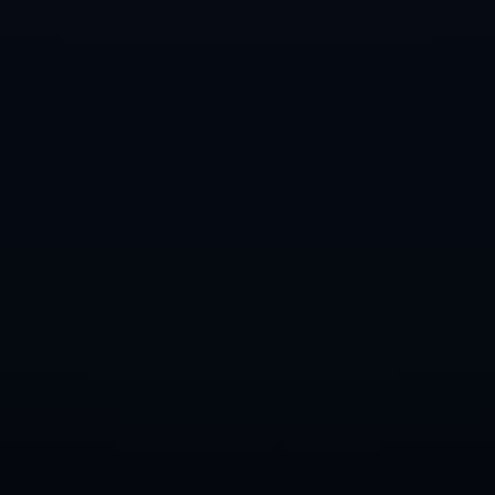
上一篇：萊利談Not123冠軍時表示他在開玩笑 我對此不
在意 我在湖人時也曾申請過貸款.
下一篇：英超第18輪熱刺2-2利物浦 凱恩賽季首球羅伯遜
染紅.
Copyright 2024
问鼎娱乐官网 -问鼎游戏下载APP - 平台注册登录-
wending
All Rights by
问鼎娱乐下载