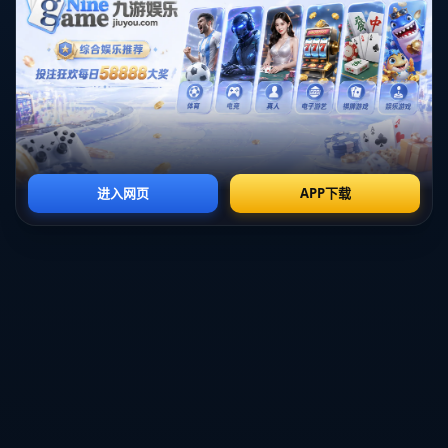
### 安切洛蒂的驚訝和球隊的挑戰
安切洛蒂的驚訝不無道理。在職業球隊中，偶爾的傷病是常
見的，但短時間內連續出現多例同類型的嚴重傷病，確實罕
見。這不僅對球隊的陣容深度構成挑戰，也考驗著球隊的**
應變能力和醫療團隊**的專業水平。此外，三名球員的缺陣
會影響到球隊的戰術安排和整體協調，這對於正在力爭獎盃
的球隊來說，無疑是雪上加霜。
### 卡馬文加的回歸預期
**卡馬文加被預計將在聖誕節後回歸賽場**，這對皇馬來說
無疑是一個好消息。卡馬文加的存在能夠為球隊中場提供更
多的創造力和控制力。他的復出不僅僅是增添了一名實力選
手，更是提升了球隊的士氣。此外，卡馬文加的康復狀況和
回歸時間也會對其他正在康復的球員起到鼓舞作用。
### 受傷的原因分析