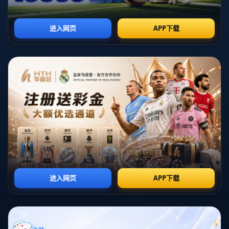
2020年的欧洲杯因新冠疫情延迟至2021年举行，但延续了
“2020欧洲杯”的赛事名号。这一特殊背景让本届欧洲杯变得
格外特别，加上多国举办的赛制创新，比赛场地分布在欧洲
的11个城市，为赛事更添国际化色彩。
16强赛作为淘汰赛阶段的首个环节，其赛程不仅安排密集，
而且对比赛强度提出了极高的要求。每场比赛的胜负都直接
关系到球队的晋级或淘汰，容不得一丝失误，因此比赛的紧
张感与悬念倍增，让“2020欧洲杯16强赛程表”成为全球赛事
的焦点。
---
### **2020欧洲杯16强赛程表及对阵分析**
以下是2020欧洲杯16强的完整赛程表（日期为实际比赛时
间调整后）：
- **6月26日：威尔士 vs 丹麦**
率先登场的威尔士和丹麦在小组赛阶段均表现不俗。*丹麦
在小组赛首战遭遇核心球员埃里克森突发心脏骤停的事件
后，凭借团队韧性顽强晋级16强，被誉为本届赛事中的“黑
马”。*在这场生死对决中，丹麦4比0大胜，将能量彻底释
放，打出了一场让人热血沸腾的经典战役。
- **6月26日：意大利 vs 奥地利**