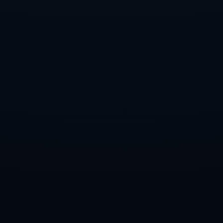
表現也乏善可陳，無法有效分擔首發的壓力，這種上下線的
差距進一步加速了球隊的崩盤。
### **熱火與猛龍的反差揭示實力與團隊合作的重要性**
這場比賽的結果標誌著熱火在本賽季初期打出的強勢表現，
並進一步彰顯了團隊合作的重要性。在希羅與巴特勒的帶領
下，熱火不僅穩定地進行防守反擊，還能依靠射手群打出流
暢的外線進攻，展示出一支成熟球隊應有的實力。
而猛龍方面，過度依賴核心球員的問題開始浮現，一旦像巴
雷特這樣的關鍵球員遇到狀態瓶頸，球隊立刻失去節奏。從
這場比賽中可以看出，猛龍若想在賽季後續取得突破，除了
需要核心球員保持穩定，還必須加強板凳的深度與支援能
力，使整支球隊更加均衡。
對於熱火來說，四連勝是對他們努力的回報，也是鞏固東部
排名的重要一步。而猛龍則需要重新調整，尋找突破口，否
則再這樣下去，他們將會持續遭遇強敵的壓制，失去競爭季
後賽席位的有利地位。
上一篇：布羅格登表示薩爾在賽季初的三分球投得有些
急躁 現在他開始調整節奏了.