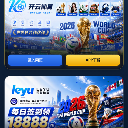
返回列表
**希羅火力全開豪取23分，熱火再下一城迎四連勝！猛龍核
心巴雷特陷入低迷**
*最近一場NBA常規賽中，邁阿密熱火再次展現強大實力，
全隊配合默契、攻防俱佳，以一場酣暢淋漓的勝利擊敗多倫
多猛龍，成功實現聯賽四連勝。*在這場比賽中，熱火隊的**
泰勒·希羅砍下23分，正負值更是高達驚人的+30**，成為球
隊取勝的關鍵因素。而猛龍隊則在進攻端表現糟糕，尤其是
主將R.J.巴雷特狀態低迷，總共僅僅拿下10分，全場效率值
為負，讓球隊陷入困境。這場比賽也成為觀察兩支隊伍賽季
實力與表現穩定性的縮影。
### **熱火板凳奇兵橫空出世，希羅一騎絕塵成致勝關鍵**
邁阿密熱火本賽季的出色表現，與他們板凳陣容的厚度密不
可分。在這場與猛龍的對決中，**泰勒·希羅無疑是全場最亮
眼的球員之一**，他的進攻能力不僅僅體現在得分，更重要
的是他帶動了整支球隊的節奏和士氣。
全場比賽中，希羅出手效率極高，15次投籃命中9次，三分
線外5投3中，極大地拉開了場上的空間。他不僅在進攻端大
殺四方，防守端也給猛龍製造了不少麻煩，讓猛龍的傳球路