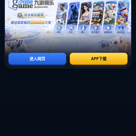
相比熱火的全面開花，多倫多猛龍的進攻表現則讓人不禁搖
頭。尤其是他們的核心球員R.J.巴雷特狀態不佳，成為球隊
輸球的重要原因之一。巴雷特整場比賽只有12次出手機會，
命中率偏低，僅命中3球，其中三分球更是6投1中，全場進
攻端完全陷入掙扎。
巴雷特原本應該是猛龍的得分箭頭，但在這場比賽中，他似
乎找不到進攻感覺，無論是中距離還是突破籃下，都接連失
手。更加令人擔憂的是，他在組織進攻時的判斷也數次出現
問題，頻繁失誤導致球隊一度落後達到20分以上。
班底深厚的猛龍此前以防守聞名，但這場比賽中他們的防守
效率出現了明顯下滑。在希羅和吉米·巴特勒這類突破能力
強的球員面前，猛龍的防線屢次被撕裂。此外，猛龍的板凳