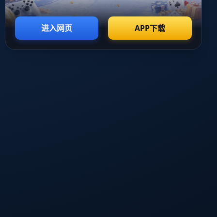
您所在的位置是：
首页
>
新闻中心
奧停球失誤送大禮+點射.
次数：
返回列表
回**
曼联。这场比赛可谓充满戏剧性，从桑乔的精准抢
队1-1握手言和，但比赛过程却为球迷们提供了
赛第50分钟，曼联后场送出长传球，切尔西防守队
和技术见长的球员却在停球时露出破绽，被瞬间冲
。这粒进球也展示了桑乔在经历了漫长的适应期
压力，还证明了桑乔开始融入球队的节奏。
节拍器”，他的一举一动往往直接决定进攻或防守节
局，而曼联又加强了高位逼抢，这一失误让球队陷