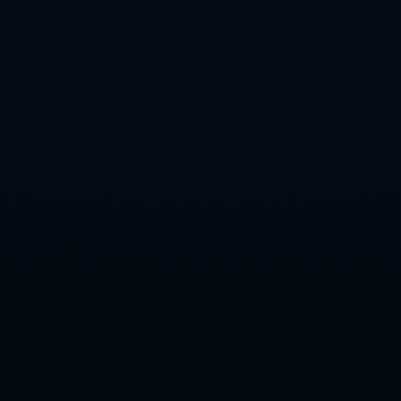
，这种“效率足球”在强队对抗中尤为关键。
场比赛，双方各取一分似乎是合理的结果。但从若日尼奥的失误
证了足球的多面性，同时也为接下来的赛程增添了新的悬念。
：羅馬諾確認：貝爾薩將出任烏拉圭新主帥！.
：歐國聯小組賽第3輪丹麥0-1克羅地亞 帕薩利奇制勝球.
鼎娱乐下载
|
0755-7486302} 邮 箱：admin@zh-qn-wendingapp.com
ght 2024
问鼎娱乐官网 -问鼎游戏下载APP - 平台注册登录-wending
All 