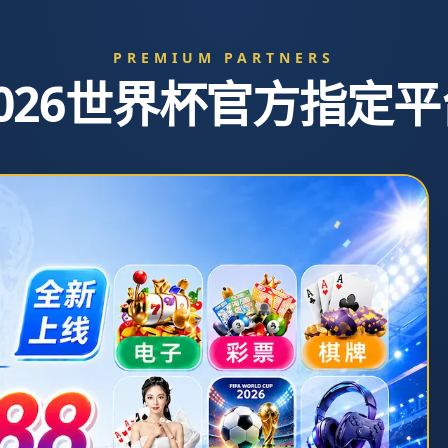
首页
关于我们
产品展示
新闻中心