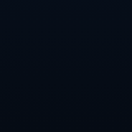
双方数据对比：切尔西占优但难突破
赛以平局收场，但从控球率和射门次数来看，切尔西的表现更胜一
主场展现了强大的进攻欲望。然而，曼联在门将德赫亚的出色发
例分析**：这场比赛的结果再次证明，“控球并不等于胜利”。切
失去支点的问题依然明显，进攻端缺乏效率成为他们此役的短板