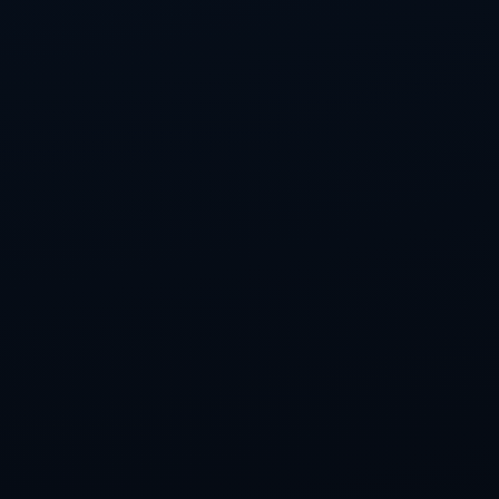
筹。全场62%的控球率与多达24次射门足以说明
挥下力保不失，仅仅面对一粒点球回天乏力。
尔西虽在数据上全面碾压，但核心射手卢卡库受伤、进
。而曼联则利用防守反击战术，一次机会就能转化