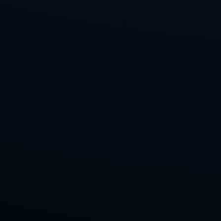
为进球
总结本
球迷见
上一篇
下一篇
问
服务热线：
Copyri