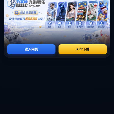
位。通过这场比赛，桑乔与哈兰德赢得了更多的支持与喝
彩，而多特蒙德俱乐部管理员的深思熟虑和不断投入无疑是
对球队建设卓有成效的一例**成功案例**。