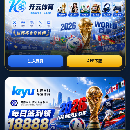
返回列表
**德甲第22轮焦点战：沙尔克0-4不敌多特蒙德，桑乔与哈
兰德大放异彩**
在本赛季德甲第22轮的一场精彩对决中，**多特蒙德**以4-0
的大比分击败了老对手沙尔克04。这场比赛不仅巩固了多特
蒙德在积分榜上的优势，更让球迷们再一次感受到了球队新
星们的魅力，其中**桑乔**和**哈兰德**的表现尤为突出。
比赛刚开场，双方就展现出了激烈的竞争。多特蒙德迅速占
据场上主动，利用精妙的战术组合频繁攻击沙尔克的防线。
比赛进行到第42分钟，**桑乔**抓住对方防守的一个空档，
精准射门，为多特蒙德首开纪录。这一入球不仅打破了场上
的僵局，也让多人见识到了这位**英格兰**新星的出众实力
和沉着冷静。
中场休息时，沙尔克主教练尝试调整战术，希望能在下半场
有所突破。然而，多特蒙德凭借**哈兰德**的出色表现打消
了对手的反扑希望。下半场第60分钟，哈兰德接到队友传球
后，以掷地有声的一脚劲射，成功扩大比分。仅仅10分钟
后，他又一次凭借个人技术力压对方后卫，完成梅开二度。
哈兰德的双响炮无疑是这场比赛的**亮点之一**，他用实际