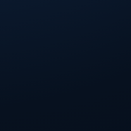
本赛季的真正实力，这是他们迄今为止最精彩的一
天赋与策略的盛宴。资深足球评论员詹俊评论说，
放异彩。
球哲学。通过不断磨合和调整战术，终于在此役中
示了年轻球员**惊人的天赋**。