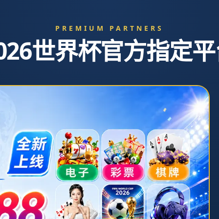
首页
关于我们
产品展示
新闻中心