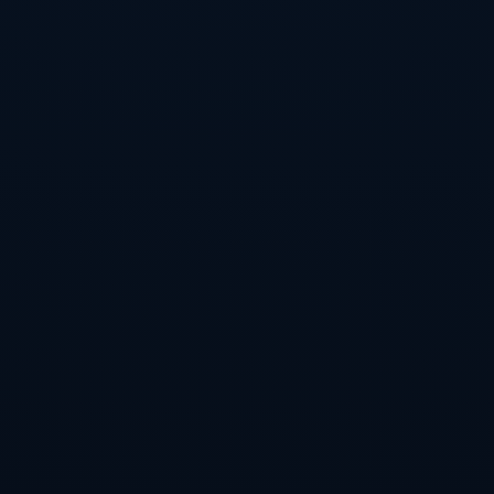
旧将的精彩表现**
比赛中，曾经效力于曼城的球员斯特林的表现尤为亮眼。他不仅
技术与速度不断威胁曼城的防线。**斯特林的进球尤其引人注目*