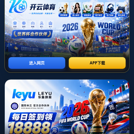
返回列表
**努涅斯加盟利物浦后表现欠佳，“吐饼”危机引发热议**
近年来，足球界对效率的追求越来越高，每名球员的表现都
在数据化的分析中被放在显微镜下审视。而近日，利物浦前
锋达尔文·努涅斯成为媒体热议的焦点：他在英超联赛中射
门 **55次仅打进5球** 的低效率，使得他与“吐饼”相关的批
评铺天盖地，更有球迷将其与早年利物浦招致批评的卡罗尔
相提并论，这种“黑点”令不少利物浦支持者颇感无奈。
---
### **55次射门换5球：效率问题引发质疑**
达尔文·努涅斯自2022年夏天以7500万欧元高额转会费从本
菲卡转投利物浦以来，寄托着球队复兴锋线的希望。然而，
他在球场上的表现却未能匹配这笔巨额投资。根据权威数据
统计，努涅斯的射门成功率仅为9%，远低于英超顶级前锋
20%-30%的平均水平。