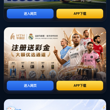
显然，这样的表现让他成为球迷和媒体口中的“公敌”。**“全
联盟吐饼王”** 的戏谑调侃多次出现在讨论中，而这一称号
背后，是球迷对他频频错失良机的无奈。即便是以射门频繁
而著称，他却仍然难以证明自己是真正的**“关键先生”**。
---
### **从“神锋”到“吐饼王”：哪里出错了？**
**1. 心态问题和压力山大**
每一名前锋面对高价转会的光环时，往往也伴随着无形的压
力。努涅斯背负着超过7千万欧元的身价标签，这让球迷期
待他能够**迅速扛起进攻大旗**，可连续错失关键进球的表
现，不仅令其信心受损，也让外界质疑他是否“值回票价”。
不少足球评论员认为，心理问题可能是努涅斯状态挣扎的关
键原因。