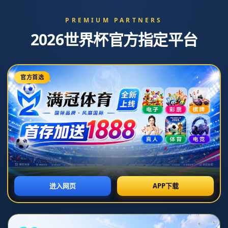
NEWS
新闻中心
利物浦傷病情況：迪亞斯腹股溝不適，加克波腳踝扭傷.
2026-07-07T10:34:31+08:00
浏览次数：
返回列表