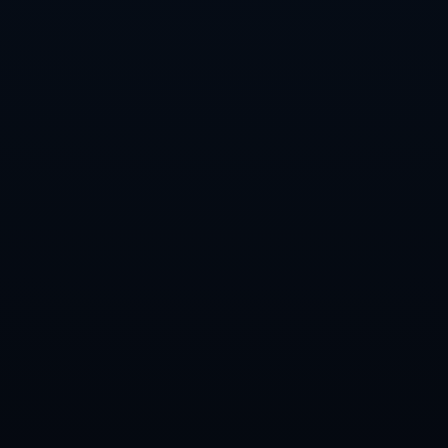
**比赛对双方的影响**
这场比赛的结果，对两支球队的未来都有着深远的影响。拜
仁凭借这个进球和领先优势，在心理上占据了主动地位，给
后续的比赛带来积极的推动作用。而托特纳姆热刺则必须反
思在关键比赛中出现的失误。球队需要重新梳理阵容，并保
持对比赛节奏的掌控力，以便在接下来的赛程中不再重蹈覆
辙。
**类似案例的启示**
纵观足球历史，不乏由于门将失误而导致比赛倾斜的案例。
例如，在2018年世界杯决赛上，克罗地亚队的门将苏巴西
奇面对法国队时也曾出现失误，而法国队迅速把握住机会，
最终获得胜利。这类故事告诉我们，门将作为比赛的最后一
道防线，其表现往往直接影响比赛结果。
总结来看，这场拜仁对阵热刺的比赛，充分展示了足球比赛
中不确定性和瞬间决定命运的特性。无论是维卡里奥的失误
还是维多维奇的及时反应，都为足球运动的魅力再添一笔。
正是因为这些不可预估的瞬间，足球才变得如此迷人、激动
人心。
上一篇：東京奧運會日本國奧隊陣容名單.