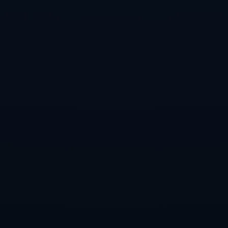
**向未來邁進：中國女足的新契機**
的成功上任為中國女足注入了新的希望，也是中國足球體系改革
滿了期待。未來，隨著更多大賽的進行，水慶霞和中國女足將攜
果如何，中國女足的每一步，都將成為記錄在案的珍貴回憶。而
比過去更加光明。