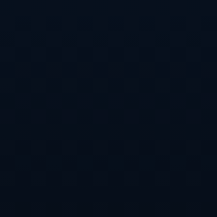
略如果成功引入中國女足，將很可能令球隊在亞洲和國際賽場上
或身體素質出色的朝鮮女足時，水慶霞極其強調多變的戰術佈局