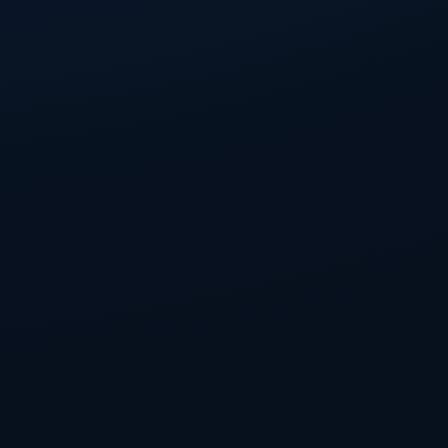
也面臨著多重挑戰。這些挑戰來自於國際足壇競爭
亞盃等比賽中，中國女足的整體實力與亞洲其他強
、陣容優化以及年輕球員培養方面進行全面升級。
球員潛力有深入的了解。此外，她的大賽經驗和心
足有望實現技術和心理素質的雙重突破。
*。以她帶領的上海女足為例，她曾運用“四後衛防
對年輕球員極為重視，經常給新人提供表現機會，