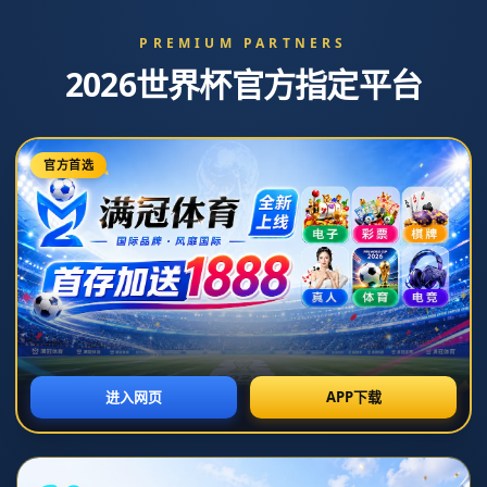
NEWS
新闻中心
世界杯小組賽波蘭2-0沙特阿拉伯 萊萬收獲世界杯首球 沙特
阿拉伯雖敗猶榮！.
2026-07-07T10:34:31+08:00
浏览次数：