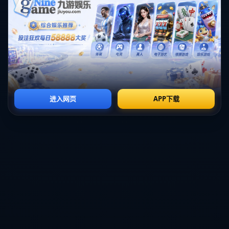
型到进攻计划，波兰队展现出极佳的团队合作，并有效限制
了沙特的进攻动作。这场胜利使得波兰在小组赛中处于有利
位置，为他们晋级淘汰赛打下坚实基础。通过这场胜利，人
们对波兰冲击更高荣誉的期待进一步增强。
**沙特阿拉伯：虽败犹荣**
尽管比分最终定格在0-2，沙特阿拉伯在比赛中展示的拼搏
精神不容忽视。从一开场，他们便展现了**高昂的斗志与顽
强的意志力**。沙特球员不畏强敌，攻防两端均表现出色，
尤其是几次精彩的突破和射门让波兰门将颇为紧张。这样的
表现不仅为他们赢得了观众的掌声，也证明了他们在世界舞
台上不可小觑。
**比赛中的关键战术**
波兰能够获胜，离不开其**高效的中场组织**和**精准的前
锋配合**。比赛过程中，波兰队通过快速传递和机动灵活的
跑位，不断撕扯沙特防线。相比之下，沙特阿拉伯则更多依
靠稳固的防守和快速反击策略，尽管未能破门，但几次反攻
颇具威胁，这也表明他们具有灵活适应比赛节奏的能力。
**结语**
纵观整场比赛，沙特阿拉伯尽管未能击败波兰，但获得的不
仅仅是经验。在足球领域，输赢并不是唯一的衡量标准，比