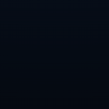
赛中展现的技术、精神和**团队凝聚力**才是关键所在。而
波兰则通过这场胜利迈出了坚实一步，朝着更高目标继续前
行。在世界杯的舞台上，每一场比赛都是一次精彩的展示，
也是一种不断学习和进步的机会。
上一篇：申花隊四主力面臨三張黃牌警告 周末對南通比
賽若再得黃牌將無緣上海德比.
下一篇：貝巴：霍伊倫應挑戰哈蘭德！鼓勵拉什福德向