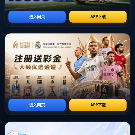
出，但他们的表现让全世界观众感到敬佩。
**莱万多夫斯基的突破**
作为波兰国家队的灵魂人物，莱万多夫斯基在俱乐部层面已
经获得了无数荣耀，但在世界杯赛场上的表现一直未能达到
外界期望。在这场对阵沙特阿拉伯的比赛中，莱万凭借他的
**精准射门和敏锐嗅觉**，终于打破世界杯进球荒，这一进
球不仅为波兰锁定胜局，也让他个人的世界杯旅程更具意
义。
**波兰的全面胜利**
波兰队在这场比赛中展现了**强大的整体实力**。从防守阵