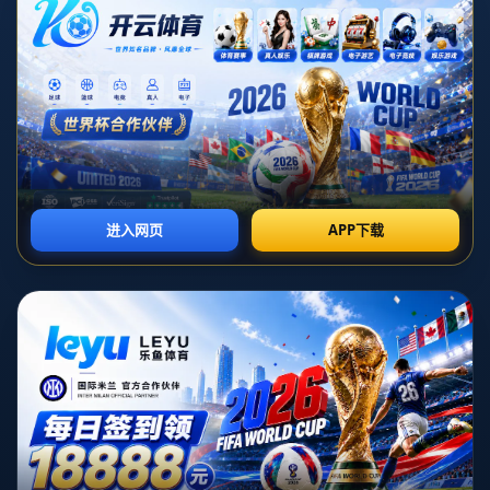
返回列表
**世界杯小组赛：波兰2-0战胜沙特阿拉伯，莱万斩获首粒
世界杯进球，沙特虽败犹荣**
在2022年卡塔尔世界杯小组赛中，波兰以2-0击败沙特阿拉
伯，比赛中波兰球星**罗伯特·莱万多夫斯基**（Robert
Lewandowski）实现了他个人历史性的突破，打入了自己职
业生涯中的首个世界杯进球。这场比赛不仅突显了波兰队的
实力，同时也展现了沙特阿拉伯队的拼搏精神，尽管未能胜