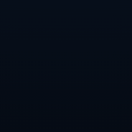
随着U20亚洲杯的推进，日韩两队似乎已经逆袭了冠军的目
标。无论是对于球队自身的提升，还是对整个亚洲足球整体
水平的助力，U20赛事都是不可或缺的舞台。日本与韩国的
年轻球员，无论最终入选国家队与否，都将积累宝贵的经
验，这对他们未来的职业生涯发展具有重要意义。
此外，此次赛事也吸引了大量国际球探的关注，优秀球员的
表现可能会为他们未来的发展打开更广阔的道路。无论如
何，日韩两国的足球文化在这场比赛中得到进一步的传播与
升华，通过U20亚洲杯的平台，他们将向世界展示亚洲青少
年足球的进步与潜力。
总结：
经过深入分析，我们可以看出，日韩在U20亚洲杯四强赛中
各自的对抗不仅仅是一场比赛，更是各自历史与未来的缩
影。球队的传统、对阵的特点以及关键球员的表现等多方面
因素，都将对赛事的结果产生重大影响。