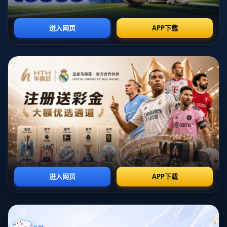
转换时更为流畅。
最后，战术创新不仅限于比赛日的调整，更是一个长期的过
程。高卢雄鸡的教练组积极探索年轻球员的潜力，鼓励他们
在训练中尝试多样化的战术角色，培养他们的创造力与灵活
性。这种战略性的思维将为球队未来的长远发展打下坚实的
基础。
2、球员培养与选拔
为了重返世界之巅，高卢雄鸡必须重视球员的培养与选拔。
法国足球历史上，有着众多优秀的年轻球员涌现，国家队将
其视为重要的宝藏。在青训系统中，法国足球协会以及各大
俱乐部对年轻球员实施系统的培养，使他们在身体素质、技
术能力、心理素质等方面得到全面提升。
与此同时，法国国家队教练组也在积极探索年轻球员与老将
之间的平衡。通过对潜力球员的引进，建立新老交替的机
制，让年轻球员在大赛中获得锻炼的机会，展现自己的实
力。例如，像姆巴佩这样的年轻球员在国际大赛中的优异表
现，正是这种培养策略的成功体现。
球员的选拔标准也在不断修正。高卢雄鸡不仅注重球员的技
术与身体素质，更加关注他们的心理素质和团队精神。在国
际比赛中，稳定的心理状态往往是致胜的关键。通过全面的