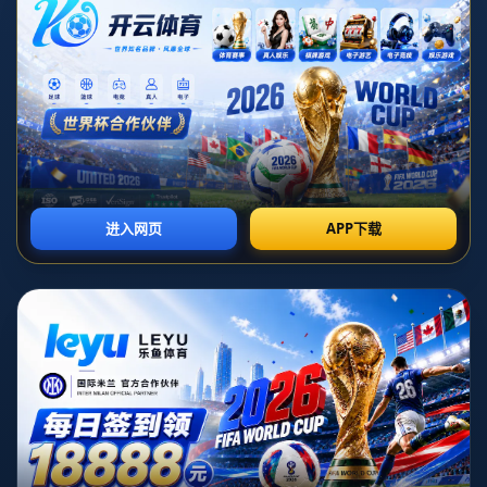
本文旨在探讨高卢雄鸡（法国国家足球队）重返世界之巅的
辉煌征程。通过分析他们在战术创新、球员培养、团队凝聚
力与国际竞争中的策略与准备，展望其未来在国际足坛的可
能表现。文章将从四个方面详细阐述高卢雄鸡的备战策略，
期望借此了解其在向巅峰再起过程中所面临的挑战与机遇。
同时，文章强调了在快速变化的足球世界中，具备灵活应对
能力的重要性。最终，文章将总结高卢雄鸡的备战历程，展
望其未来图景，期待其能再度辉煌闪耀。
1、战术创新与调整
高卢雄鸡如何实现重返世界之巅，战术创新无疑是关键。近
年来，随着足球战术的不断演进，法国队积极吸纳新理念，
尝试不同的阵型与打法。从传统的4231阵型，到如今流行
的三后卫体系，法国队展现了其适应能力。在比赛中，教练
组针对对手进行深度分析，制定针对性的战术方案，确保球
队在每场比赛中都能发挥出最佳水平。
此外，数据分析在战术创新中也起到了至关重要的作用。通
过对比赛数据的分析，法国队能够识别出球队和对手的强弱
点，从而进行相应调整。这不仅提升了球队在比赛中的应变
能力，也增强了球员之间的配合默契，使得整个团队在攻防