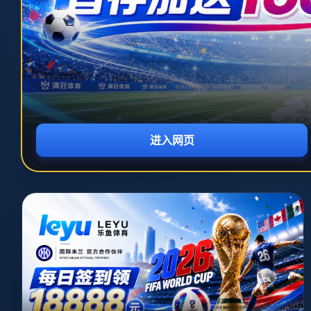
NEWS
新闻中心
公司动态
常见问题