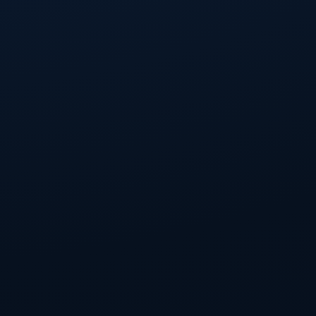
强强对话中，主裁尺度过于严苛，断送了一场原本
20多分钟的时间里以10人应对阿森纳全线反扑。
防守密度，阵型从偏向4-2-3-1逐渐收缩为4-
化立竿见影，切尔西在人数劣势下却并没有立刻被
，强迫阿森纳只能通过边路传中与外围远射寻找机
山呼海啸般的呐喊，斯坦福桥的主场气氛被推至新
恩凯提亚，全面压上试图完成逆转。第78分钟，
出一记极具威胁的弧线球传中，后点的特罗萨德领
面天平彻底向客队倾斜，阿森纳球员迅速从底线捞
在对方半场，赖斯多次在禁区外围尝试远射，萨卡
造点球或致命传球。但切尔西方面，蒂亚戈·席
住边锋，门将桑切斯则在补时阶段扑出了一记极具
蓝军在被罚下一人的情况下成功守住了这一分，也
是恩佐被罚下后，枪手在中场完全掌控话事权，几
守组织和精神属性同样令人印象深刻。在球队尚未
，尤其在少打一人的逆境下依然顶住压力，这对于