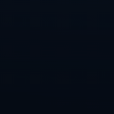
对于阿
对球队
极深、
全遮盖