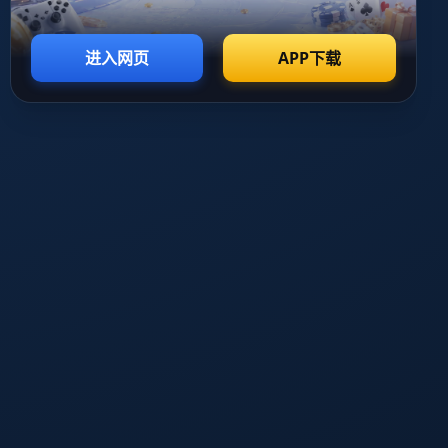
森纳，这原本被视为一场检验波切蒂诺重建成果的
却暗流汹涌：夏窗身价破亿的“亿元先生”恩佐·费
转折点，而切尔西在被迫少打一人的情况下仍顽强
悬念与话题。
中场节奏，厄德高的调度和赖斯的覆盖让他们在控
反击与前场就地反抢给枪手制造威胁。斯坦福桥的
球队在豪门对决中的表现充满期待。
在右路吸引防守后将球回做，帕尔默与队友进行精
稍慢，在争顶时手部明显触球，主裁判在VAR提
冷静推射右下角命中，比分变为1:0。这个进球
首球队正面对抗的底气。
切尔西两侧，努涅斯和库库雷利在边路防守压力陡
中不断尝试直塞打穿切尔西中卫与边卫之间的缝
接低挡，屡次将阿森纳的威胁球化解，蓝军在半
压迫线整体前提，开始以更加坚决的前场逼抢压缩
方节奏拉高、比赛愈发胶着时，最具争议的一幕出
作过大，主裁判第一时间掏出黄牌，由于他在上半
罚出场。作为切尔西的中场核心之一、身价高达超
，更在战术上成为比赛天平倾斜的关键。