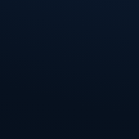
在严格
节奏良
波切蒂
4-1
对手打
会。球
高度。
被多打
阿森纳
先防守
回皮球
最后1
与马丁
尔瓦用
威胁的
在心理
从技术
乎围攻
完全从
波切蒂