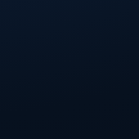
立一个简易却稳定的数据框架。可以从三类维度切入
失球xGA、场均控球率、关键传球次数等 这些指