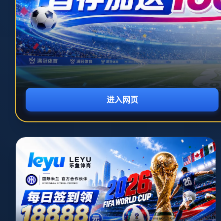
常见问题
2026
当全球
人谈到
的数据
直觉与
一 从
在世界
口出现
觉”下
特定盘