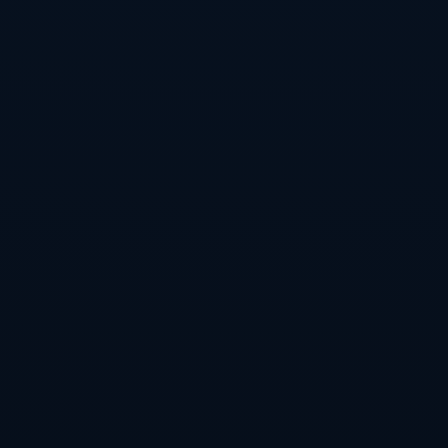
衡量球队真实攻守能力，而不是只看比分结果 二是情境类数据 
压逼抢的丢球率、定位球得失球比例 这些能帮助你判断在不同比
程与体能数据 像连续比赛间隔天数、旅行距离、时差适应情况、
的背景下尤其重要，对盘路走势影响极大。把这些数据按小组划
人更加立体的视角。
背后的概率思维 让赔率“说真话”
率的核心，是把每一种玩法都当成一个概率表达。以独赢盘为例，
百分比（略去水位和抽佣偏差），如果你的数据模型评估这支球队实
望值的投注点。在2026世界杯中，很多新兴强队会被传统印象
手，进攻火力可能远超大众预期，但市场对其的赔率调整通常会
别价值投注，而不是盲目追逐所谓“稳胆”。
战买法拆解 从全场胜负到细分指标
投注技巧并不等于只玩赛果胜平负，多维玩法组合往往更能体现数
场xG和xGA均值、节奏数据（场均攻防转换次数）、以及裁判风
让球盘和亚洲盘口 利用球队强弱对比、赛程压力与战术倾向，评估
来选择合适让球线 角球与射门数 等细分玩法，用来体现战术与
队，即使进球效率一般，角球数据也往往不低。通过这些玩法的
所有筹码压在一场“非赢即输”的赛果上。
战案例解析 用数据拆一场潜在冷门
世界杯小组赛的经典案例为例 一支传统豪门在首战被普遍看好，独
分析数据 这支豪门在预选赛期间的场均xG虽高，但大部分来自