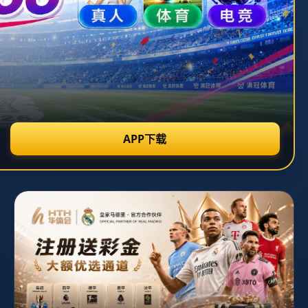
2026-07-07T10:34:31+08:00
浏览
世界杯投注技巧 数据分析与实战经验全解析
目光再次聚焦北美赛场时，2026世界杯不仅是一场足球盛宴，
“世界杯投注技巧”，第一反应往往是一些零散的冷门传闻或所谓
分析、清晰的资金规划和可验证的实战经验。在这个信息极度透
数据结合，而不是被情绪和热门话题牵着走。
情绪投注到理性模型 先选对思路
杯这种顶级大赛中，情绪往往是投注最大的敌人。主队光环、巨
明显的“热一边”现象。理性的做法是，从一开始就给自己设定一
注。例如，看好一支豪门球队，不是因为你喜欢它，而是因为你通
口下存在“被低估”的可能。只有当主观判断与客观数据方向一致