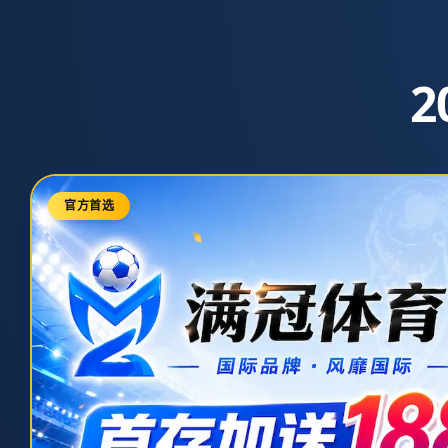
NEWS
新闻中心
公司动态