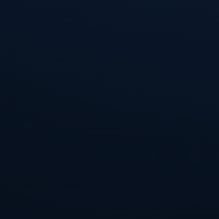
围绕2
一是基