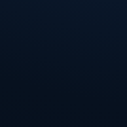
经典记
只看结
欧洲有
发展水
类似的
分，是
层面的
击、防
逆转比
在所有
2，使
扳平都
难以言
200
两球，
刻在无