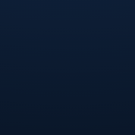
1966年世界杯朝鲜2比1击败意大利，则用极简的比分表达了巨
队，但一场2比1让他们一夜之间成为话题中心。这里的比分不仅
界开始意识到，传统强权不再稳固，比分随时可能被颠覆，这让
失控是一种残酷也是一面镜子