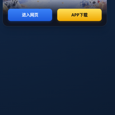
让这项赛事具备了真正的戏剧张力。2002年世界
熠的法国，被首次参赛的塞内加尔掀翻，这个0比1
变走势，这种悬念本身就是世界杯最迷人的部分。
成为后来自称“黑马”的球队不断被引用的精神模