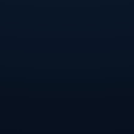
录中离不开那些被反复提起的大比分战役。1982年匈牙利10比1
果的人而言，这似乎只是一场一边倒的屠杀。但若细究背景，会
辉煌传统的匈牙利，另一方则是结构混乱、战前准备严重不足的
平、联赛基础与备战体系之间的巨大落差，也提醒人们，世界杯
还有2014年德国7比1战胜巴西这场让整个足球世界目瞪口呆的
世界杯历史中极其罕见的“心理灾难现场”。短短几分钟内连续失
差距演变成情绪崩塌的象征。这场比分战役成为各国教练反复研究
止团队集体失控。数字固然刺眼，但其中隐藏的团队沟通、临场
分是信仰的最好注脚
经典世界杯比分战役
中，最扣人心弦的莫过于逆转。1966年英格
得温布利的那一夜成为主队永远津津乐道的记忆。逆转比分之所以
像是从深渊边缘拉回来的呼吸，每一个反超都像是命运突然改写
喻的浪漫色彩。
6年的意大利对德国半决赛同样值得被视为“比分与情绪同步升级”的
把长时间的沉闷拉到激情爆点。那一刻，比分不仅宣判了一方的出
数球迷心中。不可错过的记录恰恰在于，它们告诉我们，对逆转