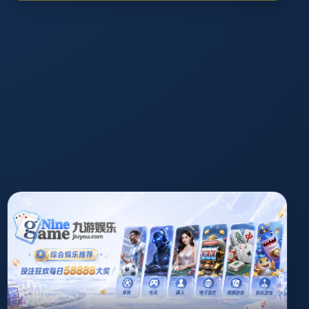
次数：
返回列表
正让这项赛事烙印在集体记忆中的，是那些足以载
与意志的对撞，是时代背景、国家情绪和个人命运
把球迷带回那一夜的欢呼与沉默，也构成了世界杯
是故事的开端。比如1950年乌拉圭战胜巴西的那
难以愈合的伤口。这场比分战役让人第一次意识
默可以与一个国家的心情同步，而一串数字则成为
国对西德之战。4比3的比分并不夸张，却因为加时
雅控球著称，西德则以坚韧与纪律见长，这场比赛
配、心理承受极限。当比分从领先到被追平，再到
学”的公开辩论。
”的华丽进攻成为永恒的象征。那场比赛不仅是彼
的理念用数字刻在世界杯史册中。比分差距的拉
制定战术时不得不考虑：在大赛舞台上，是坚守一