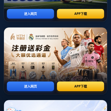
沉浸式前言引爆关注
众多活动中最早走红的是“热力开球”主