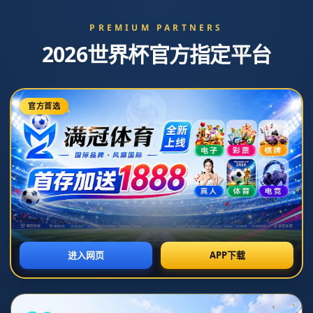
NEWS
新闻中心
中国体育彩票2026世界杯：球迷互动活动亮点
2026-07-07T10:34:31+08:00
浏览次数：
返回列表