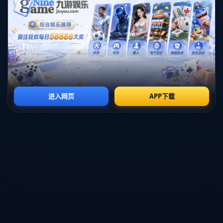
题展映：通过互动光影、音频叠加与世界杯经典瞬间再现，
这场沉浸体验打破传统宣讲单调感，让观众在30分钟内完成
“世界杯记忆回顾—中国体育彩票实力展示—公益故事连接”
三段式情绪跃迁。策展团队补充的“小卡片任务”引导观众为
心仪球队“点亮战旗”，以小程序同步记录，成为社交媒体二
次传播的抓手。
球迷共创议程
在线社区则在“星球竞猜联盟”中成为呈现焦
点。基于人工智能分析和彩票大数据，平台提供20余个“动