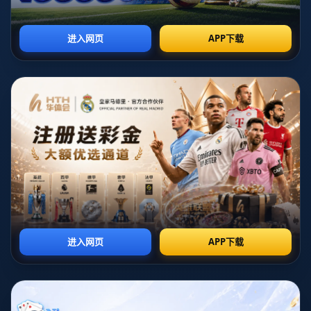
当四年一度的世界杯在2026年再度开幕时 不只是球迷的狂
欢 也是体育投注市场最火热的时间窗口 想要在琳琅满目的
盘口与玩法中做到心中有数 不仅要懂球 更要懂得如何在数
据 情报 心态之间找到平衡 本篇将围绕2026世界杯投注攻略
最新指南这个主题 从赛制变化盘口特征数据运用到实战策
略全方位梳理一套更适合当下环境的思路 帮助你在享受比
赛激情的同时 尽可能做到理性和可控
赛制与大环境 2026年与以往世界杯的关键差异
2026世界杯由多国联合承办 赛制扩军后 小组与淘汰赛的节
奏都会有所改变 这直接关系到投注策略 首先 扩军往往意味
着
实力差距更大的对决
冷门依旧存在 但强队在小组赛阶段
取得大比分胜利的概率会增加 对于
进球数盘 大小球投注
来
说 这是一项非常重要的前置信息 其次 赛程更密集 旅行距离
更长 场地与气候差异更大 这会让体能与阵容深度成为左右
盘面的隐性变量 在解读盘口时 若发现欧洲强队需要长途奔