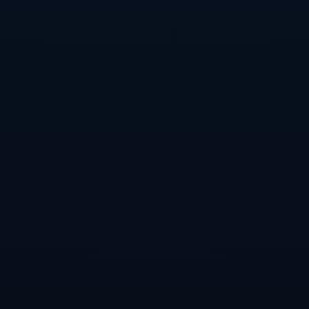
世界杯是流量高峰期,也是黑灰产最活跃的时候。大量所谓
“新平台”在这段时间上线,打着“高返利”“免流水”等旗号吸引用
户,但背后真正的目的,往往是收集用户手机号、身份证号、
银行卡信息等敏感数据。一旦信息泄露,不仅可能被电信诈
骗反复骚扰,还可能被用于洗钱、借贷等更隐蔽的违法活
动。因此,在选择世界杯投注平台时,隐私安全不再只是“附加
值”,而是必须放在与资金安全同等重要的位置。
从隐私角度审视平台资质与信誉
筛选平台的第一步,是从宏观上判断其是否具备可靠的合规
基础。一般来说,较为专业的世界杯投注平台,会在页面底
部、帮助中心或条款中明确展示相关许可信息、运营主体、
隐私条款等。一些平台还会注明自己通过了某些第三方机构
的安全认证或隐私管理体系审查,这些都属于可信度的重要
参考。不过,单纯看到“牌照”并不意味着可以完全放心,还需要
结合以下几方面进行交叉验证:
其一,查看平台是否公开隐私政策,内容是否提及数据采集范
围、使用目的、存储期限、信息是否会共享给第三方。若隐
私条款含糊其辞,仅用少量语句带过,或刻意回避“共享”“出售”
“转让”等表述,往往值得警惕。其二,关注平台在网络社区、论
坛中的口碑,特别是与“泄露电话”“频繁推销”“被风控怀疑资金
来源异常”等有关的真实反馈。专业平台在处理隐私争议时,