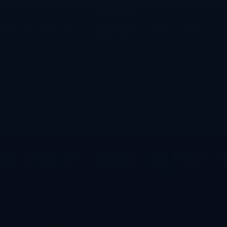
通常会给出较为透明的解释与补救措施,而不是简单封号或
删除评论。
技术层面的隐私保护细节
从技术角度看,专业世界杯投注平台在保护隐私方面至少应
具备以下几项基础配置。首先是全站加密传输,也就是常见
的https协议和有效的SSL证书,用户在登录、充值、提取奖
金等操作时,所有数据都需要通过加密通道传输。其次是敏
感信息脱敏存储,例如密码严禁明文存储,银行卡号、身份证
号应采用分段显示与后台加密,即便内部员工也无法直接查
看完整信息。另外,登录和操作行为上,还应该支持双重验
证、异地登录提醒、设备指纹识别等风控手段,既降低账号
被盗风险,也防止异常设备批量爬取用户数据。
一些更为注重隐私的世界杯投注平台,还会引入先进的安全
方案,例如采用零知识证明思想的身份校验,在不暴露具体信
息内容的前提下完成验证;或者通过第三方支付、虚拟账户
中转的方式,实现资金与真实身份的部分隔离。对普通用户
而言,虽然不必完全理解这些技术细节,但可以通过观察平台
注册与支付流程,判断其是否在“信息最少化”原则上做足功
课。
信息最少化原则与可控授权