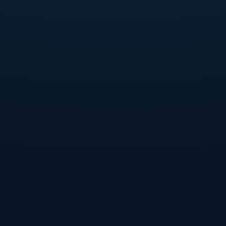
可以将专业平台想象成一家金融机构:除了界面是否好用,更
关键的是它是否使用加密传输协议、严格身份验证流程、分
级权限管理,以及对用户数据的内部访问、外部共享是否有